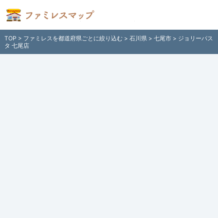
ジョリーパスタ 七尾店（石川県七尾市）
のファミレス情報 - 全国各地のファミレ
TOP
>
ファミレスを都道府県ごとに絞り込む
>
石川県
>
七尾市
> ジョリーパス
スを住所付きでご紹介！日本全国のファ
タ 七尾店
ミリーレストラン検索サイト「ファミレ
スマップ」