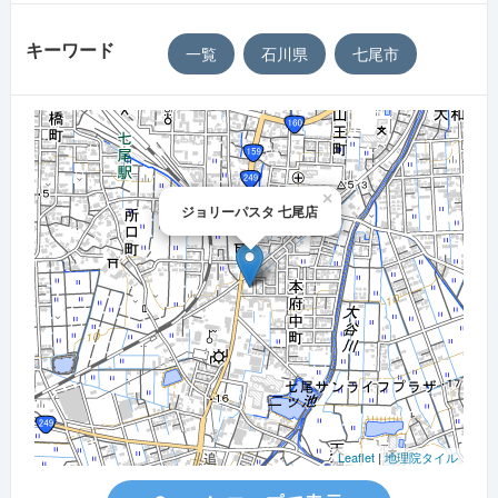
キーワード
一覧
石川県
七尾市
×
ジョリーパスタ 七尾店
Leaflet
|
地理院タイル