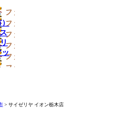
市）
レス
ミリ
マッ
市
> サイゼリヤ イオン栃木店