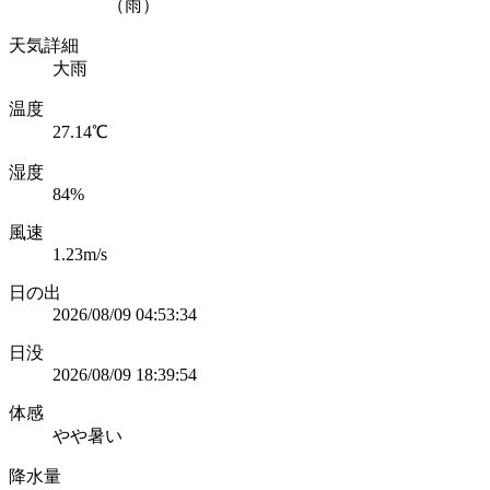
（雨）
天気詳細
大雨
温度
27.14℃
湿度
84%
風速
1.23m/s
日の出
2026/08/09 04:53:34
日没
2026/08/09 18:39:54
体感
やや暑い
降水量