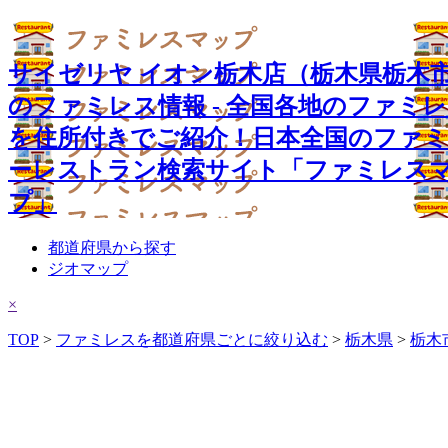
サイゼリヤ イオン栃木店（栃木県栃木
のファミレス情報 - 全国各地のファミ
を住所付きでご紹介！日本全国のファ
ーレストラン検索サイト「ファミレス
プ」
都道府県から探す
ジオマップ
×
TOP
>
ファミレスを都道府県ごとに絞り込む
>
栃木県
>
栃木