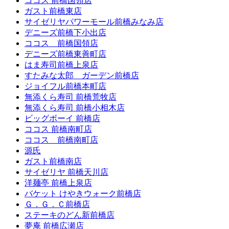
ココス 前橋国領店
ガスト前橋東店
サイゼリヤパワーモール前橋みなみ店
デニーズ前橋下小出店
ココス 前橋国領店
デニーズ前橋東善町店
はま寿司前橋上泉店
すたみな太郎 ガーデン前橋店
ジョイフル前橋本町店
無添くら寿司 前橋荒牧店
無添くら寿司 前橋小相木店
ビッグボーイ 前橋店
ココス 前橋南町店
ココス 前橋南町店
源氏
ガスト前橋南店
サイゼリヤ 前橋天川店
洋麺亭 前橋上泉店
バケット けやきウォーク前橋店
Ｇ．Ｇ．Ｃ前橋店
ステーキのどん新前橋店
夢庵 前橋広瀬店