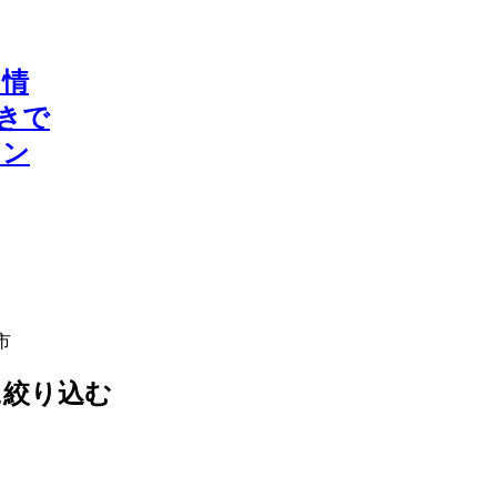
ン情
付きで
ラン
市
に絞り込む