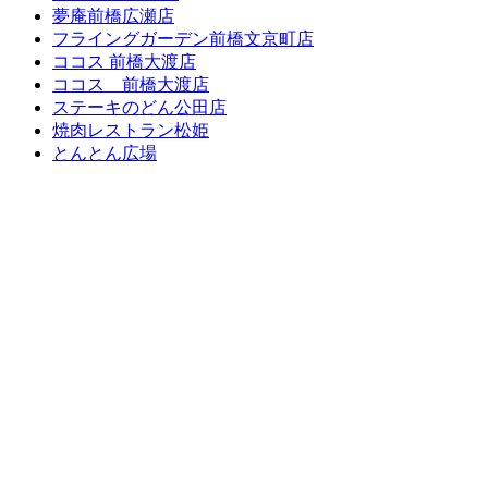
夢庵前橋広瀬店
フライングガーデン前橋文京町店
ココス 前橋大渡店
ココス 前橋大渡店
ステーキのどん公田店
焼肉レストラン松姫
とんとん広場